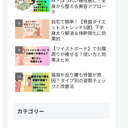
み・ほうれい線改善に！全
身から整える美容アプロー
チ
自宅で簡単！【骨盤ダイエ
ットストレッチ5選】下半
身太り解消＆体幹強化に効
果的
【ツイストボード】でお腹
周りが痩せる？使い方と効
果まとめ
猫背や反り腰も骨盤が原
因？タイプ別の姿勢チェッ
クと改善法
カテゴリー