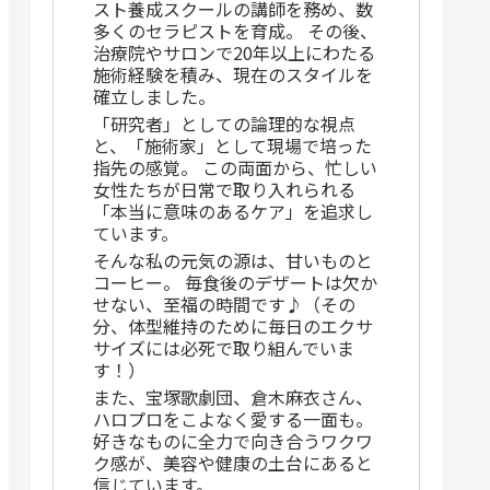
スト養成スクールの講師を務め、数
多くのセラピストを育成。 その後、
治療院やサロンで20年以上にわたる
施術経験を積み、現在のスタイルを
確立しました。
「研究者」としての論理的な視点
と、「施術家」として現場で培った
指先の感覚。 この両面から、忙しい
女性たちが日常で取り入れられる
「本当に意味のあるケア」を追求し
ています。
そんな私の元気の源は、甘いものと
コーヒー。 毎食後のデザートは欠か
せない、至福の時間です♪（その
分、体型維持のために毎日のエクサ
サイズには必死で取り組んでいま
す！）
また、宝塚歌劇団、倉木麻衣さん、
ハロプロをこよなく愛する一面も。
好きなものに全力で向き合うワクワ
ク感が、美容や健康の土台にあると
信じています。