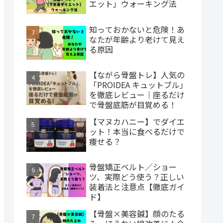
エット」ウォーキング法
知っておかないと危険！あ
なたが年齢より老けて見え
る原因
【ながら骨盤トレ】人気の
「PROIDEA キュットブル」
を徹底レビュー｜座るだけ
で骨盤底筋が目覚める！
【マヌカハニー】でダイエ
ット！本当に食べるだけで
痩せる？
骨盤矯正ベルト／ショー
ツ、実際どう使う？正しい
装着法と注意点【徹底ガイ
ド】
【骨盤×美容鍼】顔のたる