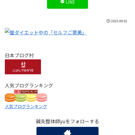
LINE
2025.09.01
日本ブログ村
人気ブログランキング
人気ブログランキング
鍼灸整体師yuをフォローする