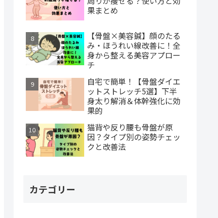
周りが痩せる？使い方と効
果まとめ
【骨盤×美容鍼】顔のたる
み・ほうれい線改善に！全
身から整える美容アプロー
チ
自宅で簡単！【骨盤ダイエ
ットストレッチ5選】下半
身太り解消＆体幹強化に効
果的
猫背や反り腰も骨盤が原
因？タイプ別の姿勢チェッ
クと改善法
カテゴリー