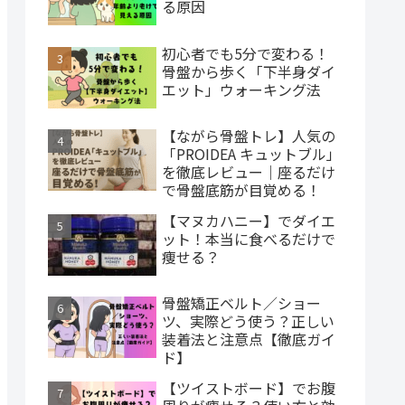
る原因
初心者でも5分で変わる！
骨盤から歩く「下半身ダイ
エット」ウォーキング法
【ながら骨盤トレ】人気の
「PROIDEA キュットブル」
を徹底レビュー｜座るだけ
で骨盤底筋が目覚める！
【マヌカハニー】でダイエ
ット！本当に食べるだけで
痩せる？
骨盤矯正ベルト／ショー
ツ、実際どう使う？正しい
装着法と注意点【徹底ガイ
ド】
【ツイストボード】でお腹