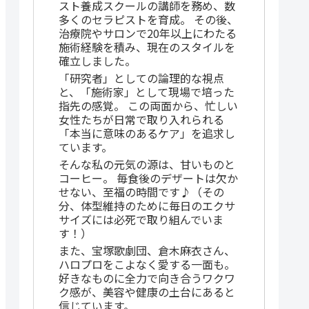
スト養成スクールの講師を務め、数
多くのセラピストを育成。 その後、
治療院やサロンで20年以上にわたる
施術経験を積み、現在のスタイルを
確立しました。
「研究者」としての論理的な視点
と、「施術家」として現場で培った
指先の感覚。 この両面から、忙しい
女性たちが日常で取り入れられる
「本当に意味のあるケア」を追求し
ています。
そんな私の元気の源は、甘いものと
コーヒー。 毎食後のデザートは欠か
せない、至福の時間です♪（その
分、体型維持のために毎日のエクサ
サイズには必死で取り組んでいま
す！）
また、宝塚歌劇団、倉木麻衣さん、
ハロプロをこよなく愛する一面も。
好きなものに全力で向き合うワクワ
ク感が、美容や健康の土台にあると
信じています。