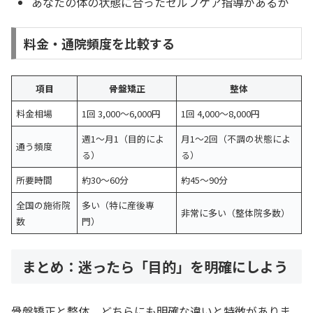
あなたの体の状態に合ったセルフケア指導があるか
料金・通院頻度を比較する
項目
骨盤矯正
整体
料金相場
1回 3,000〜6,000円
1回 4,000〜8,000円
週1〜月1（目的によ
月1〜2回（不調の状態によ
通う頻度
る）
る）
所要時間
約30〜60分
約45〜90分
全国の施術院
多い（特に産後専
非常に多い（整体院多数）
数
門）
まとめ：迷ったら「目的」を明確にしよう
骨盤矯正と整体、どちらにも明確な違いと特徴がありま