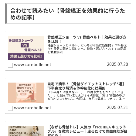
合わせて読みたい【骨盤矯正を効果的に行うた
めの記事】
骨盤矯正ショーツ vs 骨盤ベルト｜効果と選び方
を比較！
骨盤ショーツとベルト、どっちが本当に効果的？ 下半身太
りや骨盤の開きに悩む方へ、特徴・選び方・おすすめ商品
を徹底解説！
2025.07.20
www.curebelle.net
自宅で簡単！【骨盤ダイエットストレッチ5選】
下半身太り解消＆体幹強化に効果的
「下半身だけ痩せない…」「お尻や太ももがたるんでき
た…」と悩んでいませんか？その原因、実は“骨盤のゆが
み”かもしれません。今回は、自宅で簡単にできて、体型改
善に効果的な「骨盤ダイエットストレッチ」を厳選して5
つご紹介します。どれも1日5〜1...
2025.07.21
www.curebelle.net
【ながら骨盤トレ】人気の「PROIDEA キュット
ブル」を徹底レビュー｜座るだけで骨盤底筋が目
覚める！