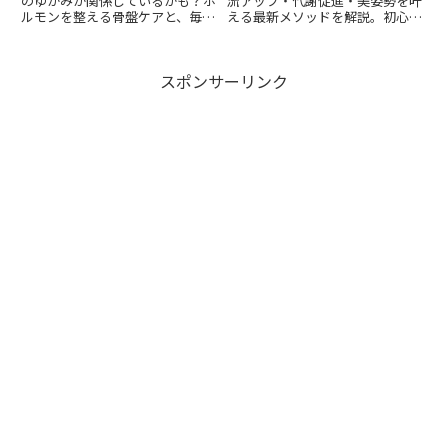
のゆがみが関係しているかも？ホ
流アップ・代謝促進・美姿勢を叶
ルモンを整える骨盤ケアと、毎日
える最新メソッドを解説。初心者
できる簡単セルフケア法を解説。
向けに正しい歩き方や実践法を紹
介します。
スポンサーリンク