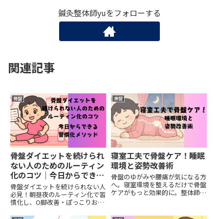
鍼灸整体師yuをフォローする
関連記事
骨盤
骨盤
骨盤ダイエットを続けられ
寝室工夫で骨盤ケア！睡眠
ない人のためのルーティン
環境と姿勢改善術
化のコツ｜今日からできる
骨盤のゆがみや腰痛が気になる方
習慣化メソッド
へ。寝室環境を整えるだけで骨盤
骨盤ダイエットを続けられない人
ケアがもっと効果的に。整体師監
必見！朝昼夜のルーティン化で習
修で、寝具の選び方や寝方のコツ
慣化し、O脚改善・ぽっこりお腹
をわかりやすく解説。
解消・代謝アップを叶える方法を
解説。