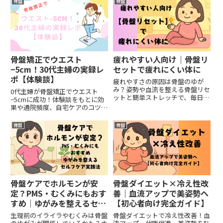
骨盤
骨盤
骨盤矯正でウエスト
疲れやすい人向け｜骨盤リ
−5cm！30代主婦の実録レ
セットで疲れにくい体に
ポ【体験談】
疲れやすさの原因は骨盤のゆが
み？姿勢や血流を整える骨盤リセ
0代主婦が骨盤矯正でウエスト
ットと簡単ストレッチで、毎日を
−5cmに成功！体験談をもとに効
軽やかに過ごす方法を紹介しま
果や通院頻度、自宅ケアのコツま
す。
で詳しくレポートします。
骨盤
骨盤
骨盤ケアでホルモンが安
骨盤ダイエット×冷え性改
定？PMS・むくみにもおす
善｜血流アップで美姿勢へ
すめ｜ゆがみを整えるセル
【初心者向け完全ガイド】
フケア実践法
生理前のイライラやむくみは骨盤
骨盤ダイエットで冷え性改善！血