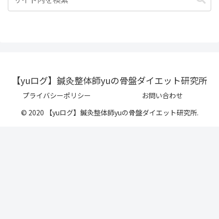
【yuログ】鍼灸整体師yuの骨盤ダイエット研究所
プライバシーポリシー
お問い合わせ
© 2020 【yuログ】鍼灸整体師yuの骨盤ダイエット研究所.