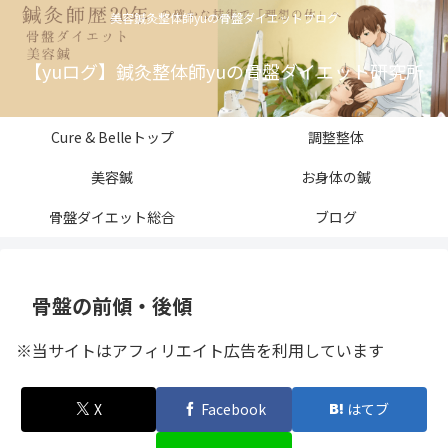
美容鍼灸整体師yuの骨盤ダイエットブログ
【yuログ】鍼灸整体師yuの骨盤ダイエット研究所
Cure & Belleトップ
調整整体
美容鍼
お身体の鍼
骨盤ダイエット総合
ブログ
骨盤の前傾・後傾
※当サイトはアフィリエイト広告を利用しています
X
Facebook
はてブ