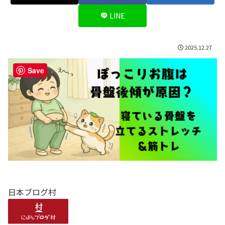
LINE
2025.12.27
Save
日本ブログ村