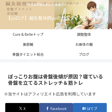
美容鍼灸整体師yuの骨盤ダイエットブログ
【yuログ】鍼灸整体師yuの骨盤ダイエット研究所
Cure & Belleトップ
調整整体
美容鍼
お身体の鍼
骨盤ダイエット総合
ブログ
ぽっこりお腹は骨盤後傾が原因？寝ている
骨盤を立てるストレッチ＆筋トレ
※当サイトはアフィリエイト広告を利用しています
X
Facebook
はてブ