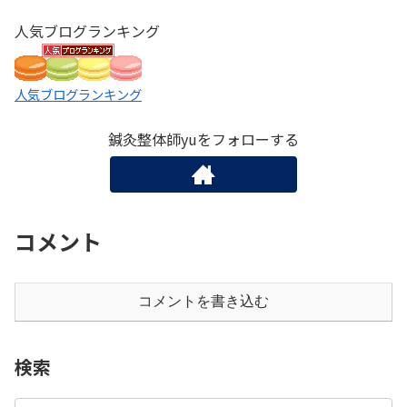
人気ブログランキング
人気ブログランキング
鍼灸整体師yuをフォローする
コメント
コメントを書き込む
検索