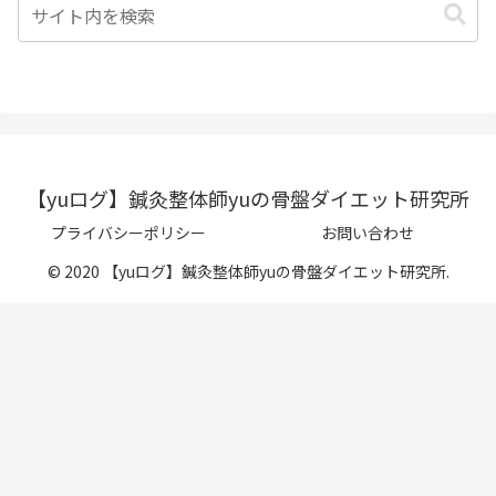
【yuログ】鍼灸整体師yuの骨盤ダイエット研究所
プライバシーポリシー
お問い合わせ
© 2020 【yuログ】鍼灸整体師yuの骨盤ダイエット研究所.