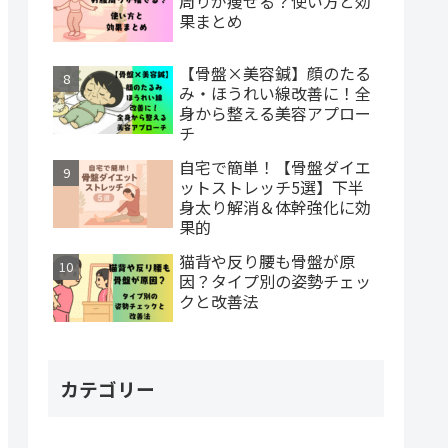
周りが痩せる？使い方と効
果まとめ
【骨盤×美容鍼】顔のたる
み・ほうれい線改善に！全
身から整える美容アプロー
チ
自宅で簡単！【骨盤ダイエ
ットストレッチ5選】下半
身太り解消＆体幹強化に効
果的
猫背や反り腰も骨盤が原
因？タイプ別の姿勢チェッ
クと改善法
カテゴリー