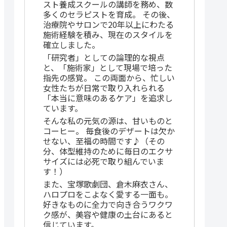
スト養成スクールの講師を務め、数
多くのセラピストを育成。 その後、
治療院やサロンで20年以上にわたる
施術経験を積み、現在のスタイルを
確立しました。
「研究者」としての論理的な視点
と、「施術家」として現場で培った
指先の感覚。 この両面から、忙しい
女性たちが日常で取り入れられる
「本当に意味のあるケア」を追求し
ています。
そんな私の元気の源は、甘いものと
コーヒー。 毎食後のデザートは欠か
せない、至福の時間です♪（その
分、体型維持のために毎日のエクサ
サイズには必死で取り組んでいま
す！）
また、宝塚歌劇団、倉木麻衣さん、
ハロプロをこよなく愛する一面も。
好きなものに全力で向き合うワクワ
ク感が、美容や健康の土台にあると
信じています。