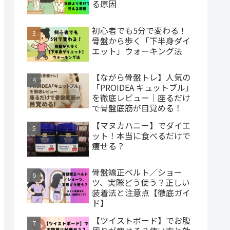
る原因
初心者でも5分で変わる！
骨盤から歩く「下半身ダイ
エット」ウォーキング法
【ながら骨盤トレ】人気の
「PROIDEA キュットブル」
を徹底レビュー｜座るだけ
で骨盤底筋が目覚める！
【マヌカハニー】でダイエ
ット！本当に食べるだけで
痩せる？
骨盤矯正ベルト／ショー
ツ、実際どう使う？正しい
装着法と注意点【徹底ガイ
ド】
【ツイストボード】でお腹