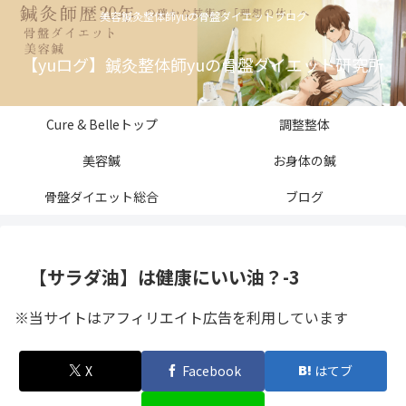
美容鍼灸整体師yuの骨盤ダイエットブログ
【yuログ】鍼灸整体師yuの骨盤ダイエット研究所
Cure & Belleトップ
調整整体
美容鍼
お身体の鍼
骨盤ダイエット総合
ブログ
【サラダ油】は健康にいい油？-3
※当サイトはアフィリエイト広告を利用しています
X
Facebook
はてブ