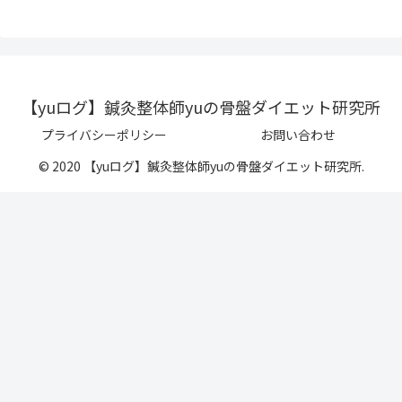
【yuログ】鍼灸整体師yuの骨盤ダイエット研究所
プライバシーポリシー
お問い合わせ
© 2020 【yuログ】鍼灸整体師yuの骨盤ダイエット研究所.