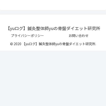
【yuログ】鍼灸整体師yuの骨盤ダイエット研究所
プライバシーポリシー
お問い合わせ
© 2020 【yuログ】鍼灸整体師yuの骨盤ダイエット研究所.