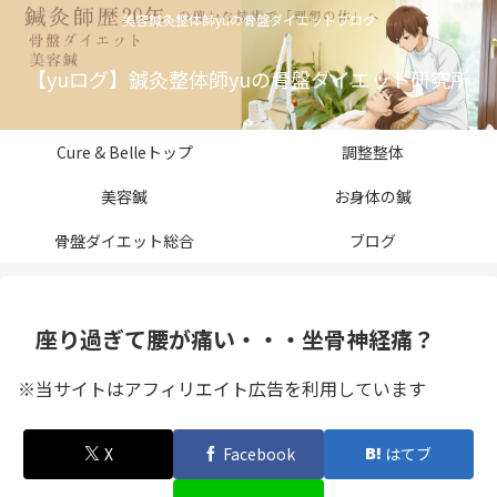
美容鍼灸整体師yuの骨盤ダイエットブログ
【yuログ】鍼灸整体師yuの骨盤ダイエット研究所
Cure & Belleトップ
調整整体
美容鍼
お身体の鍼
骨盤ダイエット総合
ブログ
座り過ぎて腰が痛い・・・坐骨神経痛？
※当サイトはアフィリエイト広告を利用しています
X
Facebook
はてブ