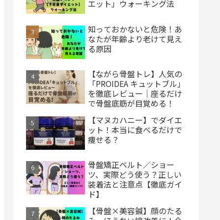
エット」ウォーキング法
知っておかないと危険！あ
なたが年齢より老けて見え
る原因
【ながら骨盤トレ】人気の
「PROIDEA キュットブル」
を徹底レビュー｜座るだけ
で骨盤底筋が目覚める！
【マヌカハニー】でダイエ
ット！本当に食べるだけで
痩せる？
骨盤矯正ベルト／ショー
ツ、実際どう使う？正しい
装着法と注意点【徹底ガイ
ド】
【骨盤×美容鍼】顔のたる