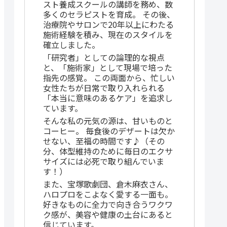
スト養成スクールの講師を務め、数
多くのセラピストを育成。 その後、
治療院やサロンで20年以上にわたる
施術経験を積み、現在のスタイルを
確立しました。
「研究者」としての論理的な視点
と、「施術家」として現場で培った
指先の感覚。 この両面から、忙しい
女性たちが日常で取り入れられる
「本当に意味のあるケア」を追求し
ています。
そんな私の元気の源は、甘いものと
コーヒー。 毎食後のデザートは欠か
せない、至福の時間です♪（その
分、体型維持のために毎日のエクサ
サイズには必死で取り組んでいま
す！）
また、宝塚歌劇団、倉木麻衣さん、
ハロプロをこよなく愛する一面も。
好きなものに全力で向き合うワクワ
ク感が、美容や健康の土台にあると
信じています。