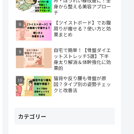
み・ほうれい線改善に！全
身から整える美容アプロー
チ
【ツイストボード】でお腹
周りが痩せる？使い方と効
果まとめ
自宅で簡単！【骨盤ダイエ
ットストレッチ5選】下半
身太り解消＆体幹強化に効
果的
猫背や反り腰も骨盤が原
因？タイプ別の姿勢チェッ
クと改善法
カテゴリー