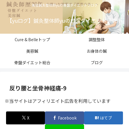
美容鍼灸整体師yuの骨盤ダイエットブログ
【yuログ】鍼灸整体師yuの骨盤ダイエット研究所
Cure & Belleトップ
調整整体
美容鍼
お身体の鍼
骨盤ダイエット総合
ブログ
反り腰と坐骨神経痛-9
※当サイトはアフィリエイト広告を利用しています
X
Facebook
はてブ