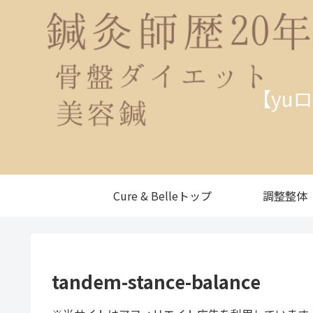
【yu
Cure & Belleトップ
調整整体
tandem-stance-balance