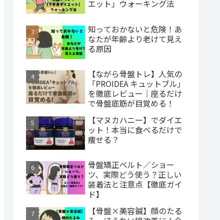
エット」ウォーキング法
知っておかないと危険！あ
なたが年齢より老けて見え
る原因
【ながら骨盤トレ】人気の
「PROIDEA キュットブル」
を徹底レビュー｜座るだけ
で骨盤底筋が目覚める！
【マヌカハニー】でダイエ
ット！本当に食べるだけで
痩せる？
骨盤矯正ベルト／ショー
ツ、実際どう使う？正しい
装着法と注意点【徹底ガイ
ド】
【骨盤×美容鍼】顔のたる