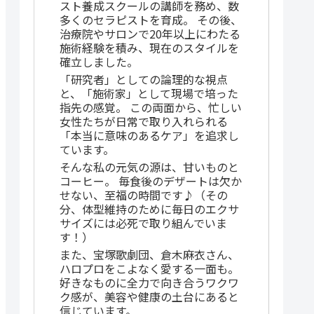
スト養成スクールの講師を務め、数
多くのセラピストを育成。 その後、
治療院やサロンで20年以上にわたる
施術経験を積み、現在のスタイルを
確立しました。
「研究者」としての論理的な視点
と、「施術家」として現場で培った
指先の感覚。 この両面から、忙しい
女性たちが日常で取り入れられる
「本当に意味のあるケア」を追求し
ています。
そんな私の元気の源は、甘いものと
コーヒー。 毎食後のデザートは欠か
せない、至福の時間です♪（その
分、体型維持のために毎日のエクサ
サイズには必死で取り組んでいま
す！）
また、宝塚歌劇団、倉木麻衣さん、
ハロプロをこよなく愛する一面も。
好きなものに全力で向き合うワクワ
ク感が、美容や健康の土台にあると
信じています。