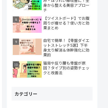
み・ほうれい線改善に！全
身から整える美容アプロー
チ
【ツイストボード】でお腹
周りが痩せる？使い方と効
果まとめ
自宅で簡単！【骨盤ダイエ
ットストレッチ5選】下半
身太り解消＆体幹強化に効
果的
猫背や反り腰も骨盤が原
因？タイプ別の姿勢チェッ
クと改善法
カテゴリー