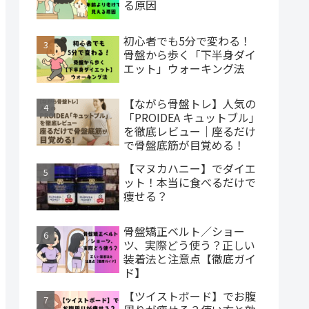
る原因
初心者でも5分で変わる！
骨盤から歩く「下半身ダイ
エット」ウォーキング法
【ながら骨盤トレ】人気の
「PROIDEA キュットブル」
を徹底レビュー｜座るだけ
で骨盤底筋が目覚める！
【マヌカハニー】でダイエ
ット！本当に食べるだけで
痩せる？
骨盤矯正ベルト／ショー
ツ、実際どう使う？正しい
装着法と注意点【徹底ガイ
ド】
【ツイストボード】でお腹