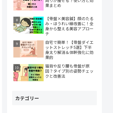
周りが痩せる？使い方と効
果まとめ
【骨盤×美容鍼】顔のたる
み・ほうれい線改善に！全
身から整える美容アプロー
チ
自宅で簡単！【骨盤ダイエ
ットストレッチ5選】下半
身太り解消＆体幹強化に効
果的
猫背や反り腰も骨盤が原
因？タイプ別の姿勢チェッ
クと改善法
カテゴリー