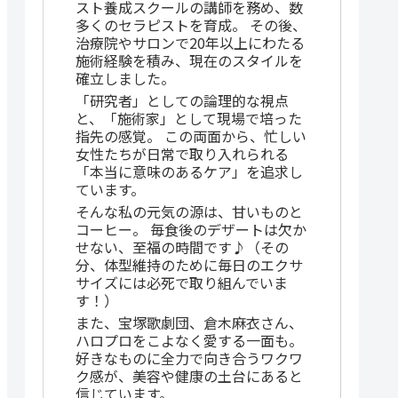
スト養成スクールの講師を務め、数
多くのセラピストを育成。 その後、
治療院やサロンで20年以上にわたる
施術経験を積み、現在のスタイルを
確立しました。
「研究者」としての論理的な視点
と、「施術家」として現場で培った
指先の感覚。 この両面から、忙しい
女性たちが日常で取り入れられる
「本当に意味のあるケア」を追求し
ています。
そんな私の元気の源は、甘いものと
コーヒー。 毎食後のデザートは欠か
せない、至福の時間です♪（その
分、体型維持のために毎日のエクサ
サイズには必死で取り組んでいま
す！）
また、宝塚歌劇団、倉木麻衣さん、
ハロプロをこよなく愛する一面も。
好きなものに全力で向き合うワクワ
ク感が、美容や健康の土台にあると
信じています。