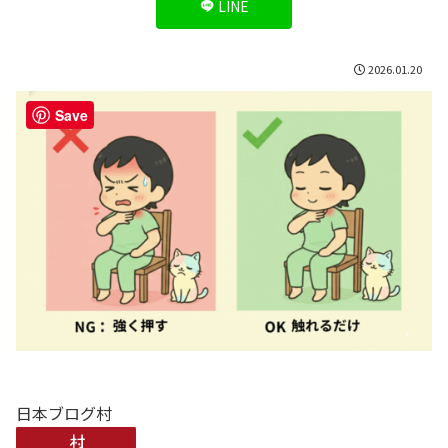
LINE
2026.01.20
Save
日本ブログ村