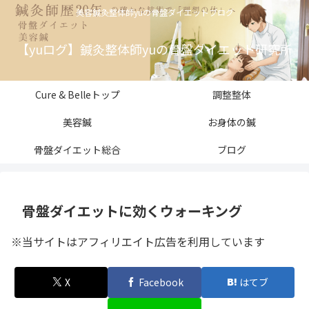
美容鍼灸整体師yuの骨盤ダイエットブログ
【yuログ】鍼灸整体師yuの骨盤ダイエット研究所
Cure & Belleトップ
調整整体
美容鍼
お身体の鍼
骨盤ダイエット総合
ブログ
骨盤ダイエットに効くウォーキング
※当サイトはアフィリエイト広告を利用しています
X
Facebook
はてブ