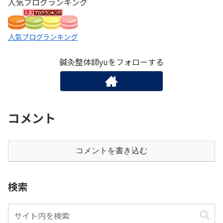
人気ブログランキング
人気ブログランキング
鍼灸整体師yuをフォローする
コメント
コメントを書き込む
検索