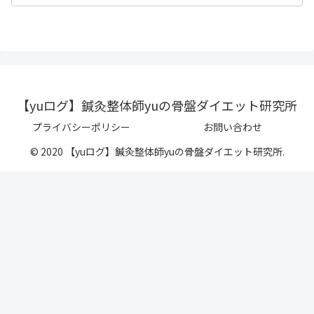
【yuログ】鍼灸整体師yuの骨盤ダイエット研究所
プライバシーポリシー
お問い合わせ
© 2020 【yuログ】鍼灸整体師yuの骨盤ダイエット研究所.