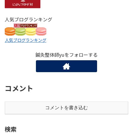
人気ブログランキング
人気ブログランキング
鍼灸整体師yuをフォローする
コメント
コメントを書き込む
検索