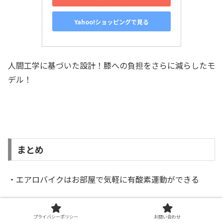
Yahoo!ショッピングで見る
人間工学に基づいた設計！膝への負担をさらに減らしたモ
デル！
まとめ
・エアロバイクはお部屋で気軽に有酸素運動ができる
・エアロバイクを漕ぐタイミングは食後1〜1.5時間がベス
ト（血糖値がピークになる時間帯）
プライバシーポリシー
お問い合わせ