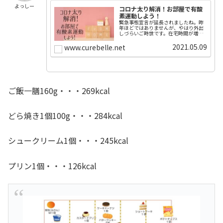
よっしー
コロナ太り解消！お部屋で有酸
素運動しよう！
緊急事態宣言が延長されましたね。昨
年ほどではありませんが、やはり外出
しづらいご時世です。在宅時間が増え
ると、間食が増え、運動量は減りがち
です。「これから薄着の季節だし痩せ
2021.05.09
www.curebelle.net
たい！」「外出しないで簡単に運動し
て痩せたい！」「外に出てジョギング
や...
ご飯一膳160g・・・269kcal
どら焼き1個100g・・・284kcal
シュークリーム1個・・・245kcal
プリン1個・・・126kcal