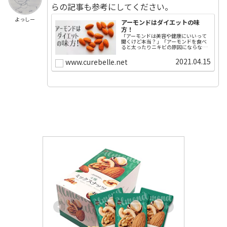
らの記事も参考にしてください。
よっしー
アーモンドはダイエットの味
方！
「アーモンドは美容や健康にいいって
聞くけど本当？」「アーモンドを食べ
ると太ったりニキビの原因にならない
の？」アーモンドについて色々な情報
を耳にしますが、結局どうなのでしょ
2021.04.15
www.curebelle.net
う？今回はアーモンドの健康・美容・
ダイエットへのメリット・デメリット
に...