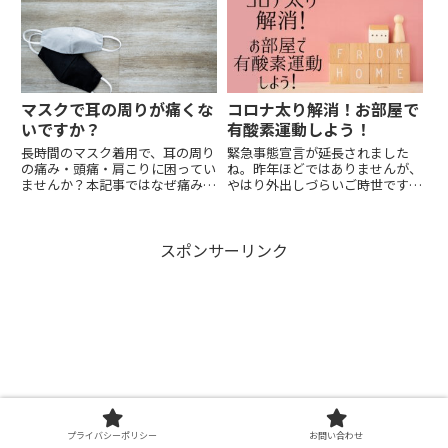
か面倒くさいし続かない・・・・
い。
そこで、今回はテレビを見ながら
楽チンにエクササイズできるツ
イ...
マスクで耳の周りが痛くな
コロナ太り解消！お部屋で
いですか？
有酸素運動しよう！
長時間のマスク着用で、耳の周り
緊急事態宣言が延長されました
の痛み・頭痛・肩こりに困ってい
ね。昨年ほどではありませんが、
ませんか？本記事ではなぜ痛みが
やはり外出しづらいご時世です。
起こるのかその理由と対処方法に
在宅時間が増えると、間食が増
ついて書きました。マスク着用が
え、運動量は減りがちです。「こ
キツくなってきた方は是非ご覧く
れから薄着の季節だし痩せた
スポンサーリンク
ださい。
い！」「外出しないで簡単に運動
して痩せたい！」「外に出てジョ
ギングや...
プライバシーポリシー
お問い合わせ