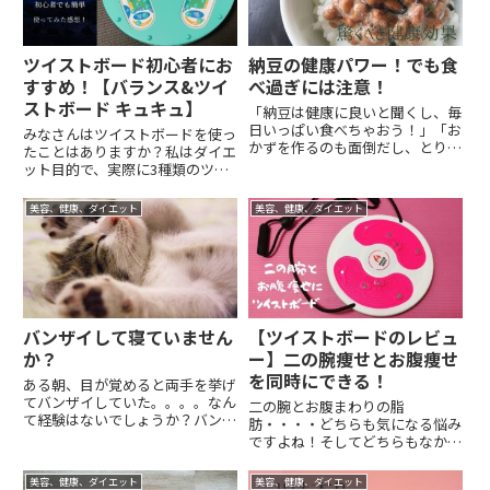
ツイストボード初心者にお
納豆の健康パワー！でも食
すすめ！【バランス&ツイ
べ過ぎには注意！
ストボード キュキュ】
「納豆は健康に良いと聞くし、毎
日いっぱい食べちゃおう！」「お
みなさんはツイストボードを使っ
かずを作るのも面倒だし、とりあ
たことはありますか？私はダイエ
えず毎食納豆を食べとけば栄養面
ット目的で、実際に3種類のツイ
もバッチリだよね！」納豆好きな
ストボードを買って使っていま
方は毎食納豆でもけっこう生きて
す。その中で、最もおすすめだと
美容、健康、ダイエット
美容、健康、ダイエット
いけますよね。しかし、体に良い
感じたツイストボード【バランス
からといって納豆ばかり食べて
&ツイストボード キュキュ】をご
い...
紹介します！ツイストボード初
心...
バンザイして寝ていません
【ツイストボードのレビュ
か？
ー】二の腕痩せとお腹痩せ
を同時にできる！
ある朝、目が覚めると両手を挙げ
てバンザイしていた。。。。なん
二の腕とお腹まわりの脂
て経験はないでしょうか？バンザ
肪・・・・どちらも気になる悩み
イ寝に隠された意味について知り
ですよね！そしてどちらもなかな
たくはないですか？？本記事では
か解消できない悩みですよね(T .
バンザイ寝の原因から解消法まで
T)タオルを使ってエクササイズと
美容、健康、ダイエット
美容、健康、ダイエット
を解説しました。是非ご覧くださ