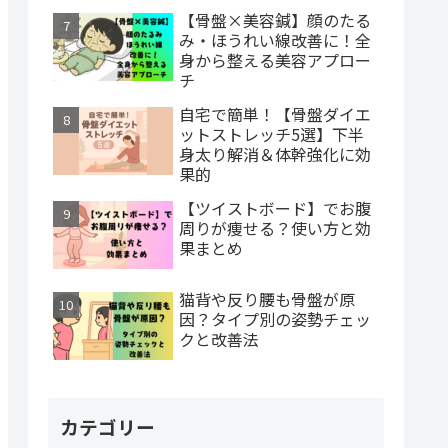
【骨盤×美容鍼】顔のたる
み・ほうれい線改善に！全
身から整える美容アプロー
チ
自宅で簡単！【骨盤ダイエ
ットストレッチ5選】下半
身太り解消＆体幹強化に効
果的
【ツイストボード】でお腹
周りが痩せる？使い方と効
果まとめ
猫背や反り腰も骨盤が原
因？タイプ別の姿勢チェッ
クと改善法
カテゴリー