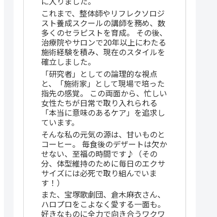
に入りました。
これまで、整体師やリフレクソロジ
スト養成スクールの講師を務め、数
多くのセラピストを育成。 その後、
治療院やサロンで20年以上にわたる
施術経験を積み、現在のスタイルを
確立しました。
「研究者」としての論理的な視点
と、「施術家」として現場で培った
指先の感覚。 この両面から、忙しい
女性たちが日常で取り入れられる
「本当に意味のあるケア」を追求し
ています。
そんな私の元気の源は、甘いものと
コーヒー。 毎食後のデザートは欠か
せない、至福の時間です♪（その
分、体型維持のために毎日のエクサ
サイズには必死で取り組んでいま
す！）
また、宝塚歌劇団、倉木麻衣さん、
ハロプロをこよなく愛する一面も。
好きなものに全力で向き合うワクワ