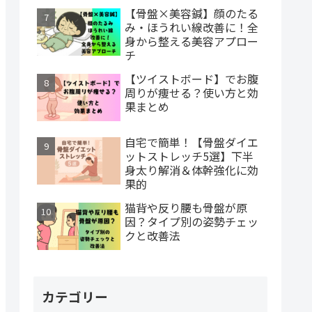
【骨盤×美容鍼】顔のたる
み・ほうれい線改善に！全
身から整える美容アプロー
チ
【ツイストボード】でお腹
周りが痩せる？使い方と効
果まとめ
自宅で簡単！【骨盤ダイエ
ットストレッチ5選】下半
身太り解消＆体幹強化に効
果的
猫背や反り腰も骨盤が原
因？タイプ別の姿勢チェッ
クと改善法
カテゴリー