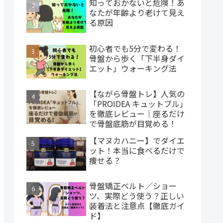
知っておかないと危険！あ
なたが年齢より老けて見え
る原因
初心者でも5分で変わる！
骨盤から歩く「下半身ダイ
エット」ウォーキング法
【ながら骨盤トレ】人気の
「PROIDEA キュットブル」
を徹底レビュー｜座るだけ
で骨盤底筋が目覚める！
【マヌカハニー】でダイエ
ット！本当に食べるだけで
痩せる？
骨盤矯正ベルト／ショー
ツ、実際どう使う？正しい
装着法と注意点【徹底ガイ
ド】