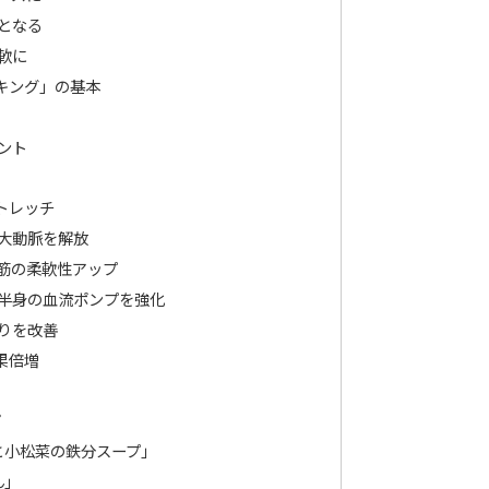
」となる
柔軟に
キング」の基本
イント
トレッチ
の大動脈を解放
臀筋の柔軟性アップ
下半身の血流ポンプを強化
巡りを改善
果倍増
ピ
と小松菜の鉄分スープ」
ん」