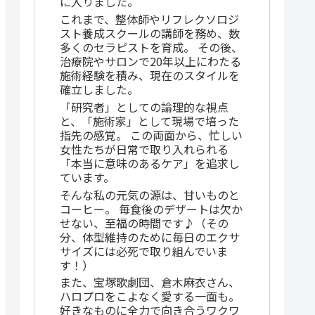
に入りました。
これまで、整体師やリフレクソロジ
スト養成スクールの講師を務め、数
多くのセラピストを育成。 その後、
治療院やサロンで20年以上にわたる
施術経験を積み、現在のスタイルを
確立しました。
「研究者」としての論理的な視点
と、「施術家」として現場で培った
指先の感覚。 この両面から、忙しい
女性たちが日常で取り入れられる
「本当に意味のあるケア」を追求し
ています。
そんな私の元気の源は、甘いものと
コーヒー。 毎食後のデザートは欠か
せない、至福の時間です♪（その
分、体型維持のために毎日のエクサ
サイズには必死で取り組んでいま
す！）
また、宝塚歌劇団、倉木麻衣さん、
ハロプロをこよなく愛する一面も。
好きなものに全力で向き合うワクワ