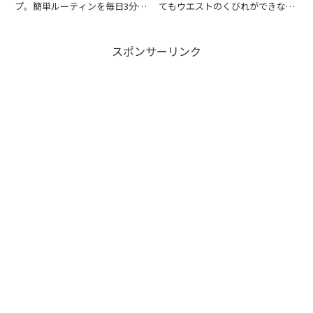
プ。簡単ルーティンを毎日3分で
てもウエストのくびれができな
習慣化し、美姿勢を今すぐ手に入
い…！特に「左側だけくびれてい
れよう。
るのに右側はずん胴」など、くび
れの左右差に悩んでいませんか？
スポンサーリンク
くびれができない原因は、単なる
脂肪ではなく、姿勢や骨盤のゆが
み...