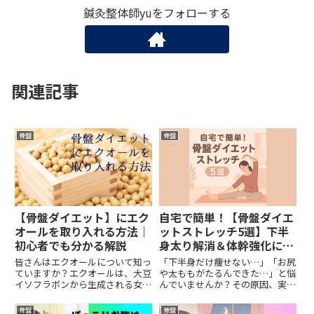
鍼灸整体師yuをフォローする
関連記事
骨盤
骨盤
【骨盤ダイエット】にエク
自宅で簡単！【骨盤ダイエ
オールを取り入れる方法｜
ットストレッチ5選】下半
初心者でも分かる解説
身太り解消＆体幹強化に効
果的
皆さんはエクオールについて知っ
「下半身だけ痩せない…」「お尻
ていますか？エクオールは、大豆
や太ももがたるんできた…」と悩
イソフラボンから生成される女性
んでいませんか？その原因、実
ホルモンに似た成分で、骨盤周り
は“骨盤のゆがみ”かもしれませ
の脂肪を減らす効果が期待されて
ん。今回は、自宅で簡単にでき
骨盤
骨盤