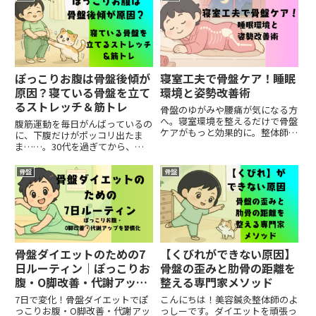
います。しかし、エクオールに関
て、体型改善に効果的な「骨盤ダ
する正しい情報があまり知られて
イエットストレッチ」を厳選して
いないため、初心者には分かり
5つご紹介します。どれも1日5〜
に...
1...
ぽっこりお腹は骨盤後傾が
寝室工夫で骨盤ケア！睡眠
原因？寝ている骨盤を立て
環境と姿勢改善術
るストレッチ＆筋トレ
骨盤のゆがみや腰痛が気になる方
へ。寝室環境を整えるだけで骨盤
腹筋運動を毎日がんばっているの
ケアがもっと効果的に。整体師監
に、下腹だけがポッコリ出たま
修で、寝具の選び方や寝方のコツ
ま……。30代を過ぎてから、若
をわかりやすく解説。
い頃と同じダイエットをしてもお
腹が凹まなくなった。その悩み、
骨盤
骨盤
実は「腹筋不足」ではなく、骨盤
が後ろに倒れた「骨盤後傾（こつ
ばんこうけい）」が原因かもしれ
ま...
骨盤ダイエットのための7
【くびれができない原因】
日ルーティン｜ぽっこりお
骨盤の歪みと肋骨の距離を
腹・O脚改善・代謝アップ
整える専門家メソッド
を習慣化
7日で変化！骨盤ダイエットでぽ
こんにちは！美容鍼灸整体師のよ
っこりお腹・O脚改善・代謝アッ
っしーです。ダイエットを頑張っ