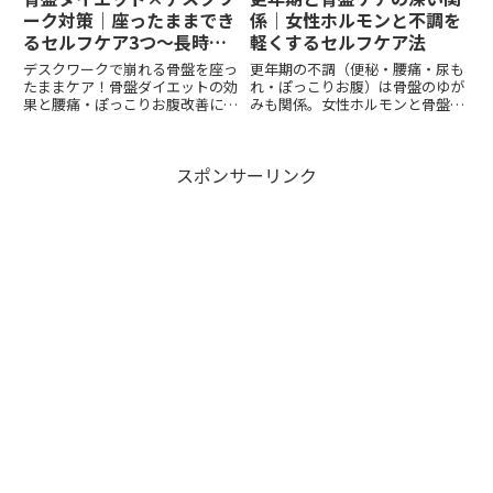
ーク対策｜座ったままでき
係｜女性ホルモンと不調を
るセルフケア3つ～長時間
軽くするセルフケア法
座っても姿勢美人！ぽっこ
デスクワークで崩れる骨盤を座っ
更年期の不調（便秘・腰痛・尿も
りお腹・腰痛・代謝低下を
たままケア！骨盤ダイエットの効
れ・ぽっこりお腹）は骨盤のゆが
果と腰痛・ぽっこりお腹改善につ
みも関係。女性ホルモンと骨盤の
予防する骨盤ケア～
ながる簡単エクササイズ3種を紹
つながりをわかりやすく解説し、
介。
今日からできるケア法を紹介しま
す。
スポンサーリンク