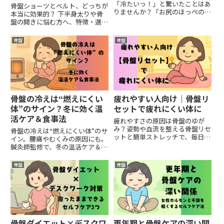
「冷たいっ！」と驚いたことはあ
骨盤ショーツとベルト、どっちが
りませんか？「お尻のほっぺの部
本当に効果的？ 下半身太りや骨
分だけ、まるで氷のようにヒンヤ
盤の開きに悩む方へ、特徴・選び
リしている・・・」実は、デスク
方・おすすめ商品を徹底解説！
ワークや立ち仕事をしている女性
骨盤
骨盤
の多くが、この「お尻の氷河期」
に悩まされています。お尻が冷た
い...
骨盤の冷えは“燃えにくい
疲れやすい人向け｜骨盤リ
体”のサイン？冬に効く温
セットで疲れにくい体に
活ケア＆食事法
疲れやすさの原因は骨盤のゆが
み？姿勢や血流を整える骨盤リセ
骨盤の冷えは“燃えにくい体”のサ
ットと簡単ストレッチで、毎日を
イン。腰痛やむくみの原因にも。
軽やかに過ごす方法を紹介しま
鍼灸師監修で、冬の温活ケア＆食
す。
事法をやさしく解説。今日から体
の芯からぽかぽかに。
骨盤
骨盤
骨盤ダイエット×デスクワ
更年期と骨盤ケアの深い関