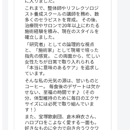
に入りました。
これまで、整体師やリフレクソロジ
スト養成スクールの講師を務め、数
多くのセラピストを育成。 その後、
治療院やサロンで20年以上にわたる
施術経験を積み、現在のスタイルを
確立しました。
「研究者」としての論理的な視点
と、「施術家」として現場で培った
指先の感覚。 この両面から、忙しい
女性たちが日常で取り入れられる
「本当に意味のあるケア」を追求し
ています。
そんな私の元気の源は、甘いものと
コーヒー。 毎食後のデザートは欠か
せない、至福の時間です♪（その
分、体型維持のために毎日のエクサ
サイズには必死で取り組んでいま
す！）
また、宝塚歌劇団、倉木麻衣さん、
ハロプロをこよなく愛する一面も。
好きなものに全力で向き合うワクワ