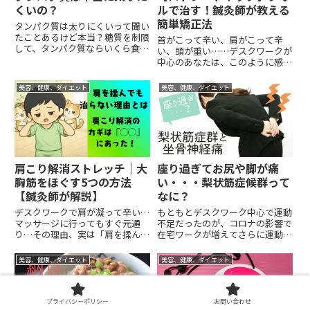
くいの？
ルで治す！鍼灸師が教える
簡単矯正法
タンパク質は太りにくいって聞い
たことあるけど本当？糖質を制限
首がこって辛い、肩がこって辛
して、タンパク質ならいくら食べ
い、頭が重い……デスクワークが
ても太らないって本当？タンパク
中心のあなたは、このように感じ
質について色々な情報を聞くと思
たことはありませんか？私の治療
いますが、本当のところはどうな
院にも患者様の半数くらいが、
美容、健康、ダイエット
美容、健康、ダイエット
の？ということで、今回はタンパ
首・肩こりの治療に通っていらっ
ク質はたくさん食べても太らな
しゃいます。その首・肩こりの大
い...
きな原因の一つが「ストレートネ
ック...
肩こり解消ストレッチ｜大
座り過ぎてお尻や脚が痛
胸筋をほぐす5つの方法
い・・・梨状筋症候群って
【鍼灸師が解説】
なに？
デスクワークで肩が凝って辛い…
もともとデスクワーク中心で運動
マッサージに行ってもすぐ元通
不足だったのが、コロナの影響で
り…その理由、実は「肩を揉んで
在宅ワークが増えてさらに運動不
も治らない」からです。肩こりの
足・・・以前よりも残業が増えて
本当の原因は、肩ではなく【大胸
座っている時間が長くなった方も
美容、健康、ダイエット
美容、健康、ダイエット
筋（胸の筋肉）】にあります。こ
多いのでは？そんな時に腰、お
の記事では、鍼灸師歴21年の私
尻、あしの痛みや痺れ・・・・痛
が、肩こりを根本から解消するス
くて座っていられない！とても不
ト...
快...
プライバシーポリシー
お問い合わせ