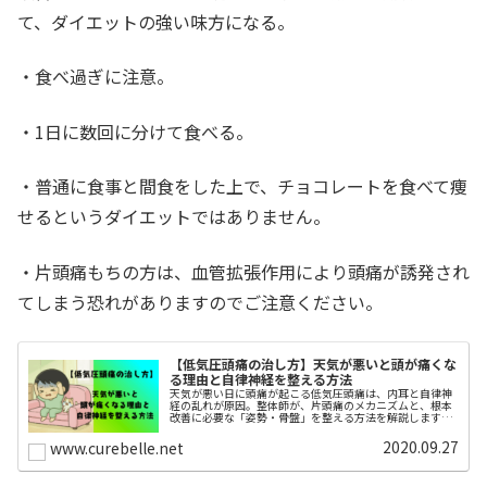
て、ダイエットの強い味方になる。
・食べ過ぎに注意。
・1日に数回に分けて食べる。
・普通に食事と間食をした上で、チョコレートを食べて痩
せるというダイエットではありません。
・片頭痛もちの方は、血管拡張作用により頭痛が誘発され
てしまう恐れがありますのでご注意ください。
【低気圧頭痛の治し方】天気が悪いと頭が痛くな
る理由と自律神経を整える方法
天気が悪い日に頭痛が起こる低気圧頭痛は、内耳と自律神
経の乱れが原因。整体師が、片頭痛のメカニズムと、根本
改善に必要な「姿勢・骨盤」を整える方法を解説します。
すぐに効くツボ押し3選もご紹介。
2020.09.27
www.curebelle.net