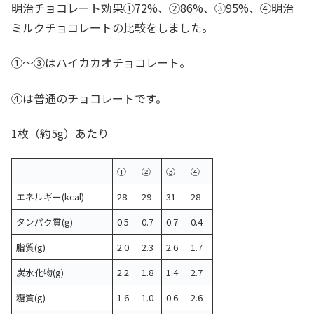
明治チョコレート効果①72%、②86%、③95%、④明治
ミルクチョコレートの比較をしました。
①〜③はハイカカオチョコレート。
④は普通のチョコレートです。
1枚（約5g）あたり
①
②
③
④
エネルギー(kcal)
28
29
31
28
タンパク質(g)
0.5
0.7
0.7
0.4
脂質(g)
2.0
2.3
2.6
1.7
炭水化物(g)
2.2
1.8
1.4
2.7
糖質(g)
1.6
1.0
0.6
2.6